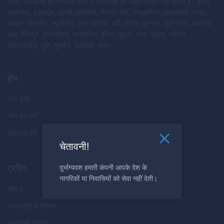
हंगरी, आइसलैंड के नागरिकों और/या निवासियों को सेवाएं प्रदान नहीं करती है। ईरान,
आयरलैंड, इज़राइल, इटली, लातविया, लिकटेंस्टीन, लिथुआनिया, लक्ज़मबर्ग, माल्टा,
म्यांमार, नीदरलैंड, न्यूजीलैंड, उत्तर कोरिया, नॉर्वे, पोलैंड, पुर्तगाल, प्यूर्टो रिको, रोमानिया,
रूस, सिंगापुर, स्लोवाकिया, स्लोवेनिया, दक्षिण सूडान, स्पेन, सूडान, स्वीडन,
स्विट्जरलैंड, यूके, यूक्रेन, अमेरिका, यमन।
होम
फ्री डेमो
लॉग-इन करें
रजिस्टर करें
चेतावनी!
ट्रेडिंग
दुर्भाग्यवश हमारी कंपनी आपके देश के
नागरिकों या निवासियों को सेवा नहीं देती।
फीचर्स
अकाउंट्स के प्रकार
सामाजिक ट्रेडिंग