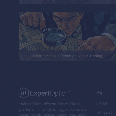
Overcoming Confirmation Bias in Trading
होम
कंपनी ऑस्ट्रेलिया, ऑस्ट्रिया, बेलारूस, बेल्जियम,
फ्री डेमो
बुल्गारिया, कनाडा, क्रोएशिया, साइप्रस गणराज्य, चेक
लॉग-इन करें
गणराज्य, डेनमार्क, एस्टोनिया, फिनलैंड, फ्रांस, जर्मनी,