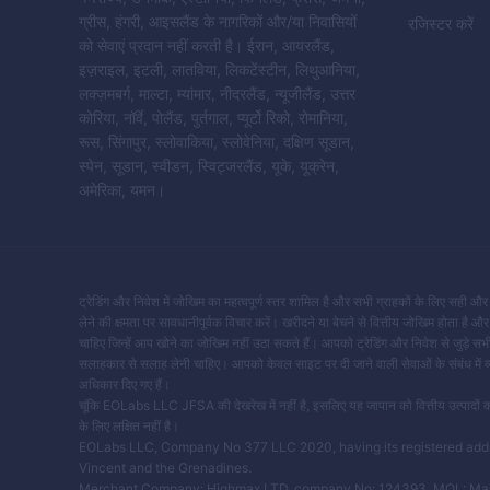
ग्रीस, हंगरी, आइसलैंड के नागरिकों और/या निवासियों
रजिस्टर करें
को सेवाएं प्रदान नहीं करती है। ईरान, आयरलैंड,
इज़राइल, इटली, लातविया, लिकटेंस्टीन, लिथुआनिया,
लक्ज़मबर्ग, माल्टा, म्यांमार, नीदरलैंड, न्यूजीलैंड, उत्तर
कोरिया, नॉर्वे, पोलैंड, पुर्तगाल, प्यूर्टो रिको, रोमानिया,
रूस, सिंगापुर, स्लोवाकिया, स्लोवेनिया, दक्षिण सूडान,
स्पेन, सूडान, स्वीडन, स्विट्जरलैंड, यूके, यूक्रेन,
अमेरिका, यमन।
ट्रेडिंग और निवेश में जोखिम का महत्वपूर्ण स्तर शामिल है और सभी ग्राहकों के लिए सही और
लेने की क्षमता पर सावधानीपूर्वक विचार करें। खरीदने या बेचने से वित्तीय जोखिम होता
चाहिए जिन्हें आप खोने का जोखिम नहीं उठा सकते हैं। आपको ट्रेडिंग और निवेश से जुड़े सभ
सलाहकार से सलाह लेनी चाहिए। आपको केवल साइट पर दी जाने वाली सेवाओं के संबंध में व
अधिकार दिए गए हैं।
चूंकि EOLabs LLC JFSA की देखरेख में नहीं है, इसलिए यह जापान को वित्तीय उत्पादों क
के लिए लक्षित नहीं है।
EOLabs LLC, Company No 377 LLC 2020, having its registered address
Vincent and the Grenadines.
Merchant Company: Highmax LTD, company No: 124393, MOL: Main St