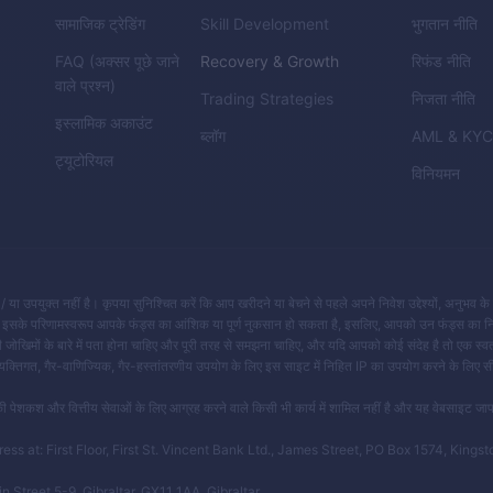
सामाजिक ट्रेडिंग
Skill Development
भुगतान नीति
FAQ (अक्सर पूछे जाने
Recovery & Growth
रिफंड नीति
वाले प्रश्न)
Trading Strategies
निजता नीति
इस्लामिक अकाउंट
ब्लॉग
AML
&
KY
ट्यूटोरियल
विनियमन
 / या उपयुक्त नहीं है। कृपया सुनिश्चित करें कि आप खरीदने या बेचने से पहले अपने निवेश उद्देश्यों, अनुभव 
 है और इसके परिणामस्वरूप आपके फंड्स का आंशिक या पूर्ण नुकसान हो सकता है, इसलिए, आपको उन फंड्स का न
ी जोखिमों के बारे में पता होना चाहिए और पूरी तरह से समझना चाहिए, और यदि आपको कोई संदेह है तो एक स्वतं
्यक्तिगत, गैर-वाणिज्यिक, गैर-हस्तांतरणीय उपयोग के लिए इस साइट में निहित IP का उपयोग करने के लिए स
ी पेशकश और वित्तीय सेवाओं के लिए आग्रह करने वाले किसी भी कार्य में शामिल नहीं है और यह वेबसाइट जाप
 at: First Floor, First St. Vincent Bank Ltd., James Street, PO Box 1574, Kingst
reet 5-9, Gibraltar, GX11 1AA, Gibraltar.